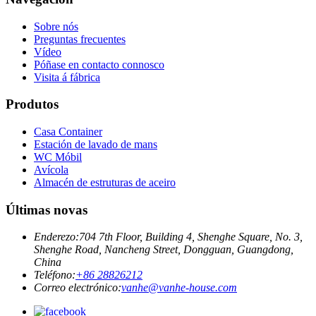
Sobre nós
Preguntas frecuentes
Vídeo
Póñase en contacto connosco
Visita á fábrica
Produtos
Casa Container
Estación de lavado de mans
WC Móbil
Avícola
Almacén de estruturas de aceiro
Últimas novas
Enderezo:
704 7th Floor, Building 4, Shenghe Square, No. 3,
Shenghe Road, Nancheng Street, Dongguan, Guangdong,
China
Teléfono:
+86 28826212
Correo electrónico:
vanhe@vanhe-house.com