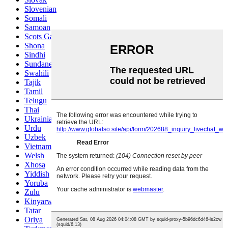
Slovenian
Somali
Samoan
Scots Gaelic
Shona
Sindhi
Sundanese
Swahili
Tajik
Tamil
Telugu
Thai
Ukrainian
Urdu
Uzbek
Vietnamese
Welsh
Xhosa
Yiddish
Yoruba
Zulu
Kinyarwanda
Tatar
Oriya